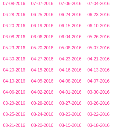
07-08-2016
07-07-2016
07-06-2016
07-04-2016
06-28-2016
06-25-2016
06-24-2016
06-23-2016
06-20-2016
06-19-2016
06-15-2016
06-10-2016
06-08-2016
06-06-2016
06-04-2016
05-26-2016
05-23-2016
05-20-2016
05-08-2016
05-07-2016
04-30-2016
04-27-2016
04-23-2016
04-21-2016
04-20-2016
04-19-2016
04-16-2016
04-13-2016
04-10-2016
04-09-2016
04-08-2016
04-07-2016
04-06-2016
04-02-2016
04-01-2016
03-30-2016
03-29-2016
03-28-2016
03-27-2016
03-26-2016
03-25-2016
03-24-2016
03-23-2016
03-22-2016
03-21-2016
03-20-2016
03-19-2016
03-18-2016