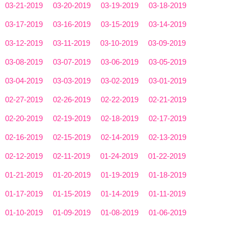
03-21-2019
03-20-2019
03-19-2019
03-18-2019
03-17-2019
03-16-2019
03-15-2019
03-14-2019
03-12-2019
03-11-2019
03-10-2019
03-09-2019
03-08-2019
03-07-2019
03-06-2019
03-05-2019
03-04-2019
03-03-2019
03-02-2019
03-01-2019
02-27-2019
02-26-2019
02-22-2019
02-21-2019
02-20-2019
02-19-2019
02-18-2019
02-17-2019
02-16-2019
02-15-2019
02-14-2019
02-13-2019
02-12-2019
02-11-2019
01-24-2019
01-22-2019
01-21-2019
01-20-2019
01-19-2019
01-18-2019
01-17-2019
01-15-2019
01-14-2019
01-11-2019
01-10-2019
01-09-2019
01-08-2019
01-06-2019