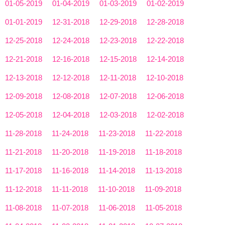
01-05-2019
01-04-2019
01-03-2019
01-02-2019
01-01-2019
12-31-2018
12-29-2018
12-28-2018
12-25-2018
12-24-2018
12-23-2018
12-22-2018
12-21-2018
12-16-2018
12-15-2018
12-14-2018
12-13-2018
12-12-2018
12-11-2018
12-10-2018
12-09-2018
12-08-2018
12-07-2018
12-06-2018
12-05-2018
12-04-2018
12-03-2018
12-02-2018
11-28-2018
11-24-2018
11-23-2018
11-22-2018
11-21-2018
11-20-2018
11-19-2018
11-18-2018
11-17-2018
11-16-2018
11-14-2018
11-13-2018
11-12-2018
11-11-2018
11-10-2018
11-09-2018
11-08-2018
11-07-2018
11-06-2018
11-05-2018