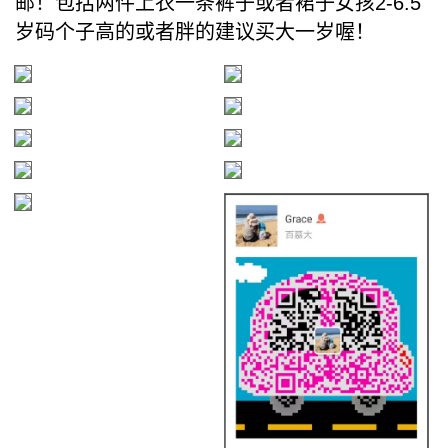
邮！包括两件上衣一条裤子或者裙子女孩2-6.5
岁码个子高的或者胖的建议买大一岁喔！