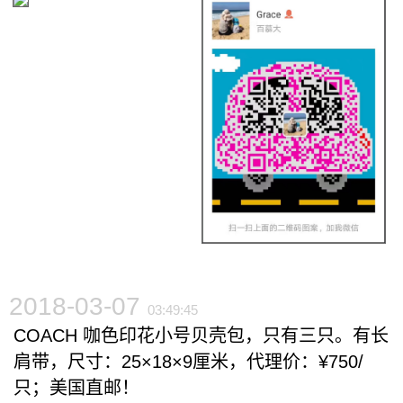
2018-03-07
03:49:45
COACH 咖色印花小号贝壳包，只有三只。有长
肩带，尺寸：25×18×9厘米，代理价：¥750/
只；美国直邮！