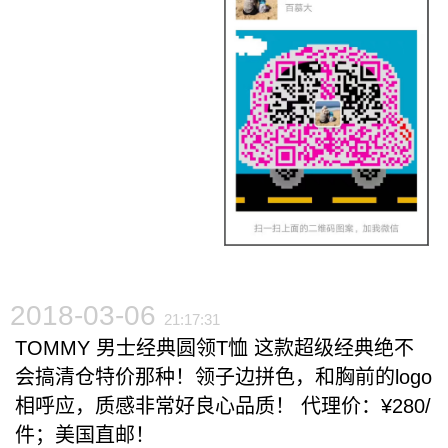
2018-03-06
21:17:31
TOMMY 男士经典圆领T恤 这款超级经典绝不
会搞清仓特价那种！领子边拼色，和胸前的logo
相呼应，质感非常好良心品质！ 代理价：¥280/
件；美国直邮！