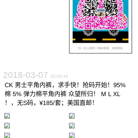
2018-03-07
05:05:44
CK 男士平角内裤，求手快！抢码开始！95%
棉 5% 弹力棉平角内裤 众望所归！ M L XL
！，无S码，¥185/套；美国直邮！