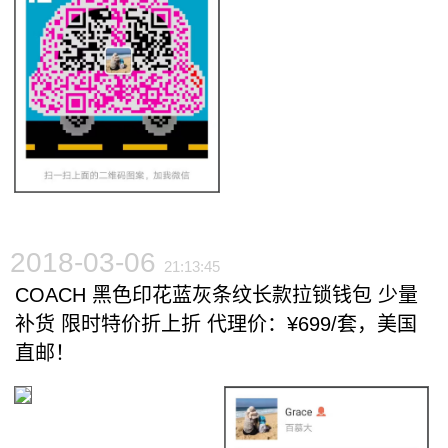
2018-03-06
21:13:45
COACH 黑色印花蓝灰条纹长款拉锁钱包 少量
补货 限时特价折上折 代理价：¥699/套，美国
直邮！