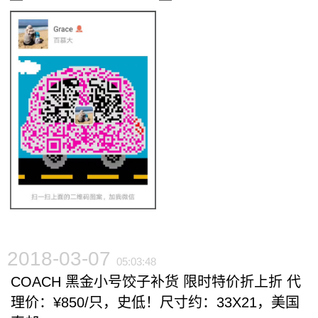
2018-03-07
05:03:48
COACH 黑金小号饺子补货 限时特价折上折 代
理价：¥850/只，史低！尺寸约：33X21，美国