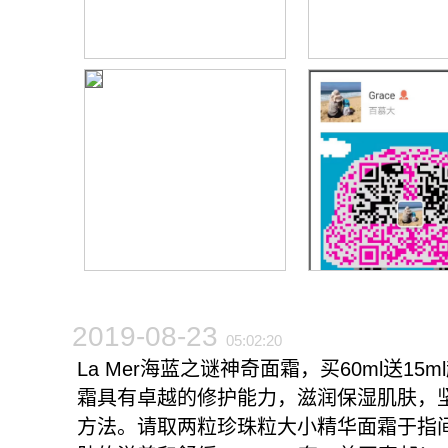
2019-08-23
05:02:20
La Mer海蓝之谜神奇面霜，买60ml送15
霜具有卓越的修护能力，滋润保湿肌肤，
方法。请取两粒珍珠粒大小精华面霜于指