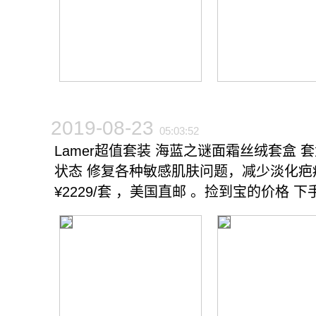
2019-08-23
05:03:52
Lamer超值套装 海蓝之谜面霜丝绒套盒 套盒
状态 修复各种敏感肌肤问题，减少淡化
¥2229/套 ，美国直邮 。捡到宝的价格 