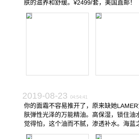
肤的滋养和舒缓。¥2499/套，美国直邮！
2019-08-23
04:54:41
你的面霜不容易推开了，原来缺她LAME
肤弹性光泽的万能精油。高保湿，锁住油
觉得怕，这个油而不腻，渗透补水。海蓝之谜6