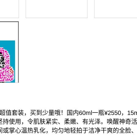
ml超值套装，买到少量哦！国内60ml一瓶¥2550，15
坚持使用，令肌肤紧实、柔嫩、有光泽。唤醒神奇
间或掌心温热乳化，均匀地轻拍于洁净干爽的全脸