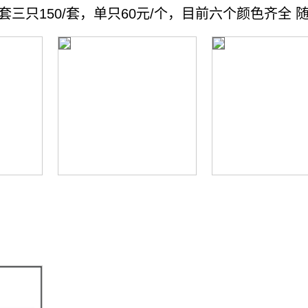
一套三只150/套，单只60元/个，目前六个颜色齐全