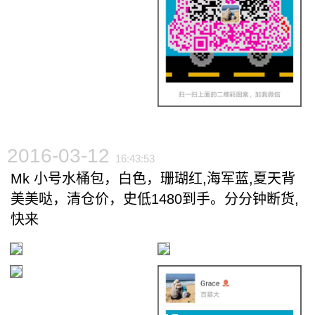
2016-03-12
16:43:53
Mk 小号水桶包，白色，珊瑚红,海军蓝,夏天背
美美哒，清仓价，史低1480到手。分分钟断货,
快来