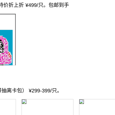
特价折上折 ¥499/只。包邮到手
离卡包） ¥299-399/只。