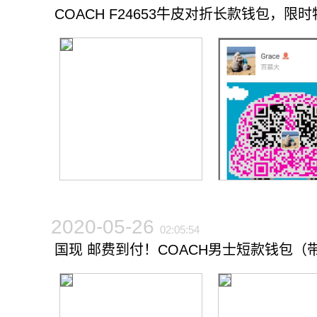
COACH F24653牛皮对折长款钱包，限时
2020-05-26
02:05:54
国现 邮费到付！COACH男士短款钱包（带抽