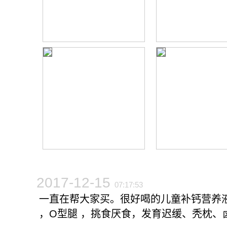
2017-12-15
07:17:53
一直在帮大家买。很好喝的儿童补钙营养液。
，O型腿 ，挑食厌食，发育迟缓、秃枕、卤门