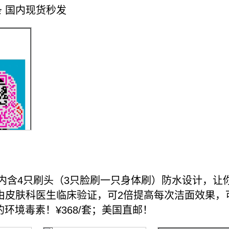
/条 国内现货秒发
w洗脸刷，内含4只刷头（3只脸刷一只身体刷）防水设计
洁面仪，经由皮肤科医生临床验证，可2倍提高每次洁面效
环境毒素！¥368/套；美国直邮！