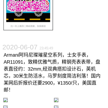
2020-06-07
23:45:49
Armani阿玛尼璨璀‬星空系列，士女‬手表，
AR11091，致精‬优雅气质，精钢壳表‬表带，盘
表‬直径约：32mm,经双典‬搭扣设计石，‬英机
芯，30米生防活‬水，马罗‬刻度简洁利落！国内
某网后折‬报价还要2900，¥1350/只，美国直
邮！