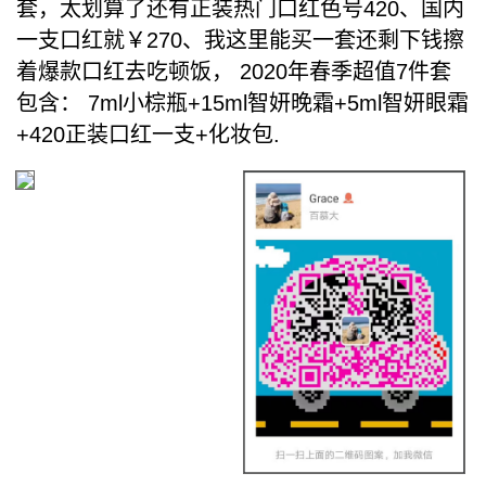
套，太划算了还有正装热门口红色号420、国内
一支口红就￥270、我这里能买一套还剩下钱擦
着爆款口红去吃顿饭， 2020年春季超值7件套
包含： 7ml小棕瓶+15ml智妍晚霜+5ml智妍眼霜
+420正装口红一支+化妆包.