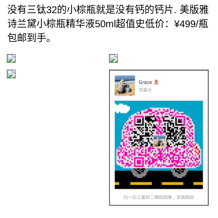
没有三钛32的小棕瓶就是没有钙的钙片. 美版雅
诗兰黛小棕瓶精华液50ml超值史低价：¥499/瓶
包邮到手。