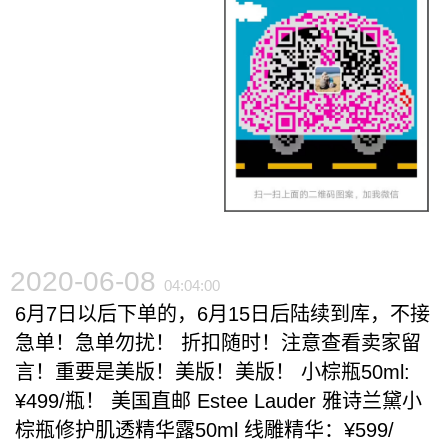
2020-06-08
04:04:00
6月7日以后下单的，6月15日后陆续到库，不接
急单！急单勿扰！ 折扣随时！注意查看卖家留
言！重要是美版！美版！美版！ 小棕瓶50ml:
¥499/瓶！ 美国直邮 Estee Lauder 雅诗兰黛小
棕瓶修护肌透精华露50ml 线雕精华：¥599/