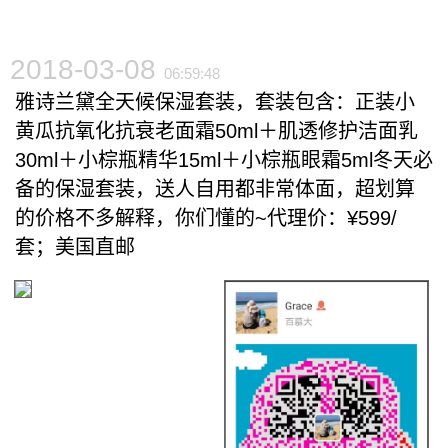
2018-03-08
06:59:48
雅诗兰黛全天候保湿套装，套装包含：正装小
黄瓜抗氧化抗衰老面霜50ml＋肌透修护洁面乳
30ml＋小棕瓶精华15ml＋小棕瓶眼霜5ml冬天必
备的保湿套装，送人自用都非常体面，超划算
的价格不多解释，你们懂的~代理价：¥599/
套；美国直邮