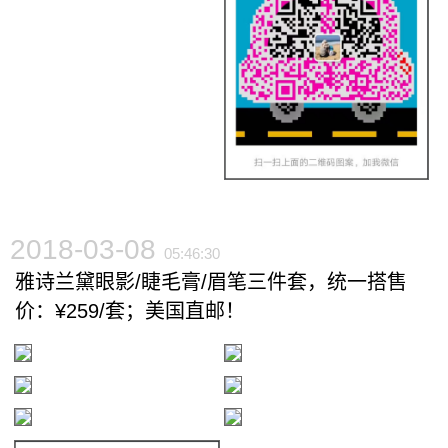
2018-03-08
05:46:30
雅诗兰黛眼影/睫毛膏/眉笔三件套，统一搭售
价：¥259/套；美国直邮！