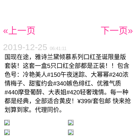
«上一页
下一页»
2019-12-25
06:41:11
国现在途，雅诗兰黛倾慕系列口红圣诞限量版
套装！这套一盒5只口红全部都是正装！！包含
色号：冷艳美人#150午夜迷踪、大幂幂#240浓
情梅子、甜蜜约会#340嫉色绯红、优雅气质
#440摩登葡醉、大表姐#420轻奢瑰情。每一种
都是经典，全部适合黄皮！¥399/套包邮 快来抢
划算到家。代理同价。