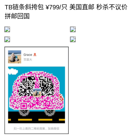
TB链条斜挎包 ¥799/只 美国直邮 秒杀不议价
拼邮回国