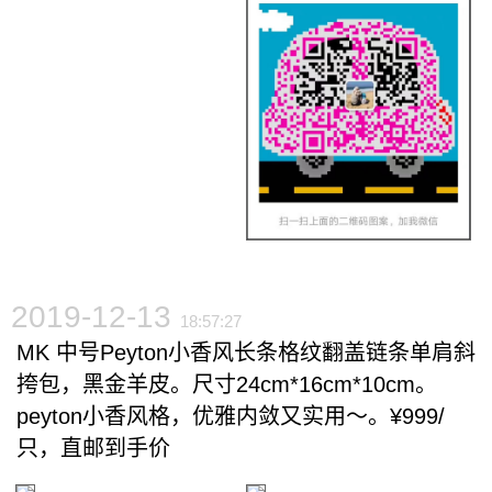
2019-12-13
18:57:27
MK 中号Peyton小香风长条格纹翻盖链条单肩斜
挎包，黑金羊皮。尺寸24cm*16cm*10cm。
peyton小香风格，优雅内敛又实用～。¥999/
只，直邮到手价