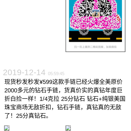
2019-12-14
05:59:45
现货秒发秒发¥599这款手链已经火爆全美原价
2000多元的钻石手链，货真价实的真钻年度巨
折白捡一样！1/4克拉 25分钻石 钻石+纯银美国
珠宝商场无敌折扣，钻石手链，真钻真的无敌
了！25分真钻石。