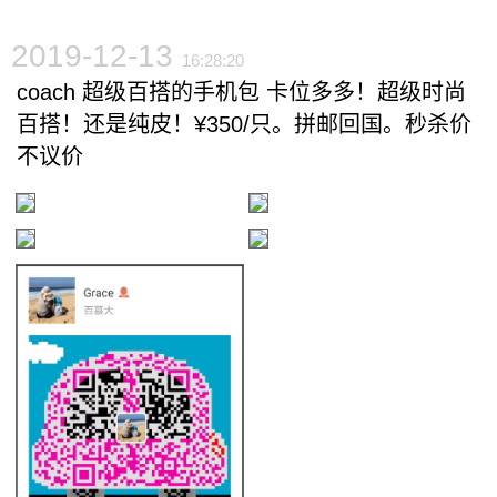
2019-12-13
16:28:20
coach 超级百搭的手机包 卡位多多！超级时尚
百搭！还是纯皮！¥350/只。拼邮回国。秒杀价
不议价