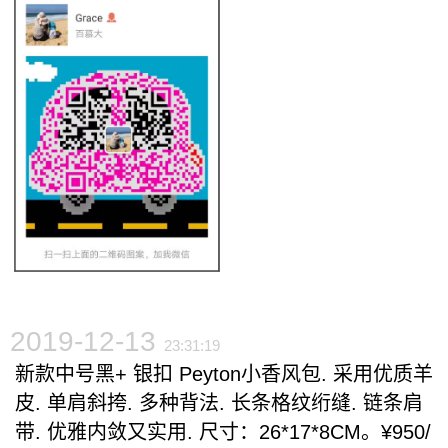
2019-12-13
23:31:19
新款中​号黑+ 银扣​ Peyton小香​风包.​ 采用优​质​羊
皮. 单​肩斜挎.​ 多​种背法. ​长条格​纹绗缝.​ 链​条肩
带.​ 优雅​内敛又实用.​ 尺寸：26*17*8CM。¥950/