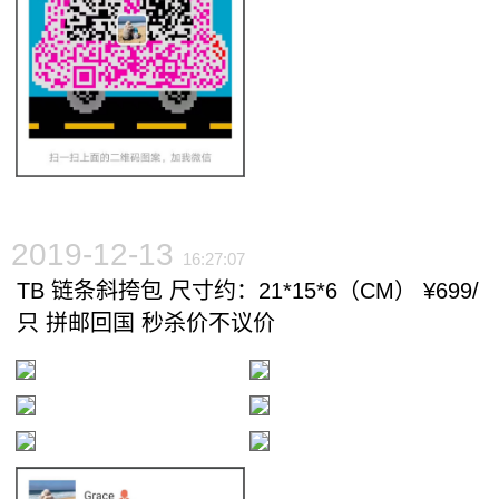
2019-12-13
16:27:07
TB 链条斜挎包 尺寸约：21*15*6（CM） ¥699/
只 拼邮回国 秒杀价不议价