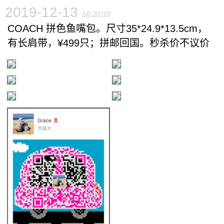
2019-12-13
16:20:33
COACH 拼色鱼嘴包。尺寸35*24.9*13.5cm，
有长肩带，¥499只；拼邮回国。秒杀价不议价