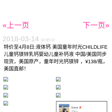
«上一页
下一页»
2018-03-14
02:45:32
特价至4月8日:液体钙 美国童年时光CHILDLIFE
儿童钙镁锌乳钙婴幼儿童补钙液 中国/美国同步
现货，美国原产，童年时光钙镁锌 ，¥138/瓶，
美国直邮！