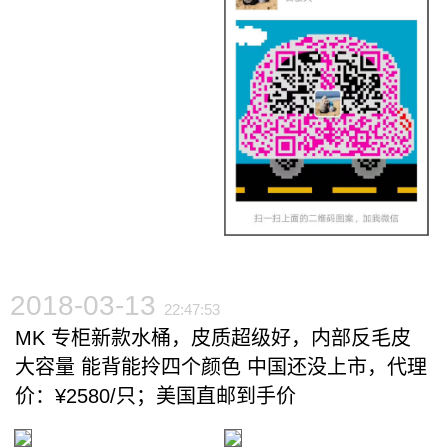
2018-03-13
22:47:53
MK 专柜新款水桶，皮质超级好，内部反毛皮
大容量 能背能拎四个颜色 中国还没上市，代理
价：¥2580/只；美国直邮到手价